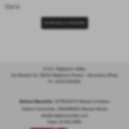
Varie
ENTRA NELLA CATEGORIA
A.S.D. Migliarino Volley
Via Mazzini 32, 56019 Migliarino Pisano - Vecchiano (Pisa)
P.I. 01037020508
Settore Maschile:
3478526472 Mariani Cristiano
Settore Femminile: 3394385803 Mariani Nicola
info@migliarinovolley.com
Fipav 10.052.0082