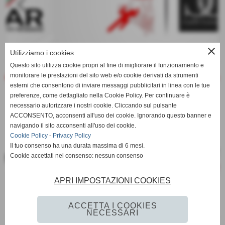
keyboard_arrow_left
keyboard_arrow_right
close
Utilizziamo i cookies
Questo sito utilizza cookie propri al fine di migliorare il funzionamento e
monitorare le prestazioni del sito web e/o cookie derivati da strumenti
esterni che consentono di inviare messaggi pubblicitari in linea con le tue
preferenze, come dettagliato nella Cookie Policy. Per continuare è
necessario autorizzare i nostri cookie. Cliccando sul pulsante
ACCONSENTO, acconsenti all'uso dei cookie. Ignorando questo banner e
navigando il sito acconsenti all'uso dei cookie.
Cookie Policy
-
Privacy Policy
Il tuo consenso ha una durata massima di 6 mesi.
keyboard_arrow_left
keyboard_arrow_right
Cookie accettati nel consenso: nessun consenso
APRI IMPOSTAZIONI COOKIES
ACCETTA I COOKIES
NECESSARI