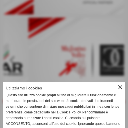
keyboard_arrow_left
keyboard_arrow_right
close
Utilizziamo i cookies
Questo sito utilizza cookie propri al fine di migliorare il funzionamento e
monitorare le prestazioni del sito web e/o cookie derivati da strumenti
esterni che consentono di inviare messaggi pubblicitari in linea con le tue
preferenze, come dettagliato nella Cookie Policy. Per continuare è
necessario autorizzare i nostri cookie. Cliccando sul pulsante
ACCONSENTO, acconsenti all'uso dei cookie. Ignorando questo banner e