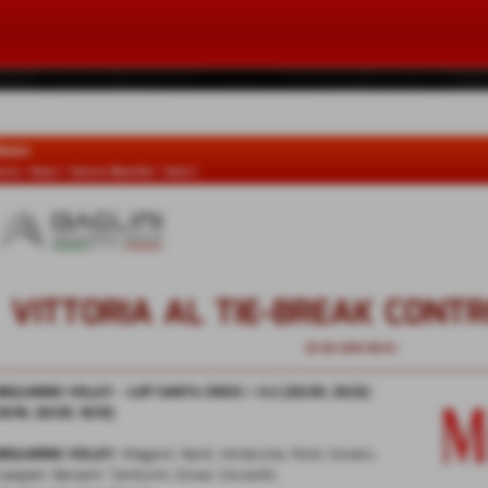
ews
ome
>
News
>
Settore Maschile
>
Serie C
VITTORIA AL TIE-BREAK CONT
23-03-2016 00:16
-
Serie C
MIGLIARINO VOLLEY - LUPI SANTA CROCE = 3-2 (20/25; 25/22;
25/16; 20/25; 15/12)
MIGLIARINO VOLLEY:
Wiegand, Nardi, Verdecchia, Pardi, Ciociaro,
Casapieri, Barsanti, Tamburini, Grossi, Ceccarelli.