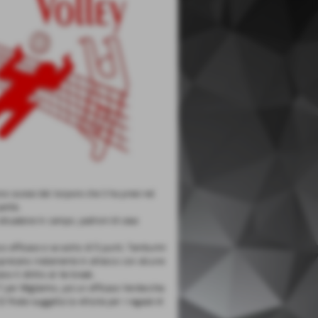
no scossi dal torpore che li ha presi nel
arità.
 situazione in campo, padroni di casa
oco efficace e va sotto di 5 punti, Tamburini
o sprecano malamente in attacco con alcune
 il diritto al tie break.
 per Migliarino, poi un efficace Verdecchia
 finale suggella la vittoria per i ragazzi di