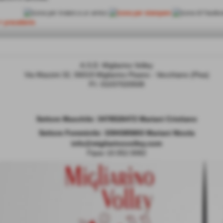
<< precedente
A.S.D. Migliarino Volley
Via Mazzini 32, 56019 Migliarino Pisano - Vecchiano (Pisa)
P.I. 01037020508
Settore Maschile:
3478526472 Mariani Cristiano
Settore Femminile: 3394385803 Mariani Nicola
info@migliarinovolley.com
Fipav 10.052.0082