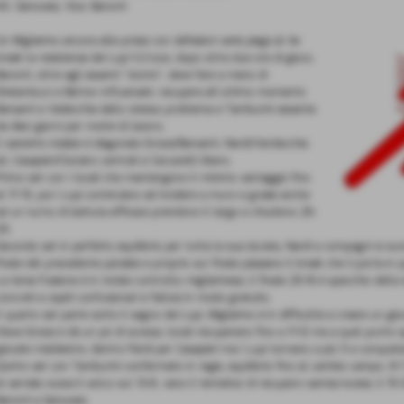
All: Genovesi, Vice: Baronti
Un Migliarino ancora alle prese con defezioni varie piega al tie
break la resistenza dei Lupi S.Croce, dopo oltre due ore di gioco.
Baronti, oltre agli assenti "storici", deve fare a meno di
Ghelarducci e Berton influenzati, recupera all´ultimo momento
Barsanti e Vedecchia dallo stesso problema e Tamburini assente
da dieci giorni per motivi di lavoro.
Il sestetto iniziale è diagonale Grossi/Barsanti, Nardi/Verdecchia
li, Casapieri/Ciociaro centrali e Ceccarelli libero.
Primo set con i locali che mantengono il minimo vantaggio fino
al 17-15, poi i Lupi cominciano ad incidere a muro e grazie anche
ad un turno di battuta efficace prendono il largo e chiudono 25-
20.
Secondo set in perfetto equilibrio per tutta la sua durata, Nardi e compagni si sco
finale del precedente parziale e proprio sul finale piazzano il break che li porta in p
La terza frazione è in totale controllo migliarinese, il finale 25-16 è specchio della
concreti e ospiti confusionari e fallosi in modo gratuito.
Il quarto set parte sotto il segno dei Lupi, Migliarino è in difficoltà a creare un gi
rileva Grossi e dà un pò di scossa, locali recuperano fino a 11-12 ma a quel punt
giocate maldestre, dentro Pardi per Casapieri ma i Lupi tornano a più 5 e conquistano
Quinto set con Tamburini confermato in regia, equilibrio fino al cambio campo, 8-7
al servizio scava il solco sul 13-8, vano il tentativo di recupero santacrocese, il 15-12
Baronti e Genovesi.