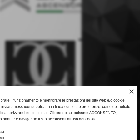
keyboard_arrow_right
close
gliorare il funzionamento e monitorare le prestazioni del sito web e/o cookie
 inviare messaggi pubblicitari in linea con le tue preferenze, come dettagliato
rio autorizzare i nostri cookie. Cliccando sul pulsante ACCONSENTO,
o banner e navigando il sito acconsenti all'uso dei cookie.
keyboard_arrow_right
si.
nso