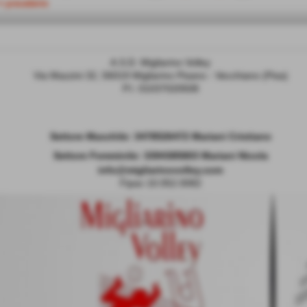
<< precedente
A.S.D. Migliarino Volley
Via Mazzini 32, 56019 Migliarino Pisano - Vecchiano (Pisa)
P.I. 01037020508
Settore Maschile:
3478526472 Mariani Cristiano
Settore Femminile: 3394385803 Mariani Nicola
info@migliarinovolley.com
Fipav 10.052.0082