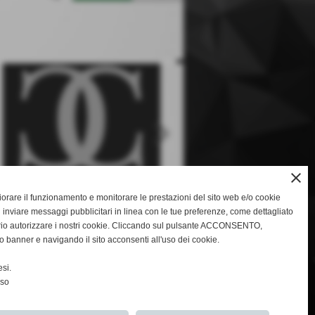
keyboard_arrow_right
close
gliorare il funzionamento e monitorare le prestazioni del sito web e/o cookie
 inviare messaggi pubblicitari in linea con le tue preferenze, come dettagliato
rio autorizzare i nostri cookie. Cliccando sul pulsante ACCONSENTO,
o banner e navigando il sito acconsenti all'uso dei cookie.
keyboard_arrow_right
si.
nso