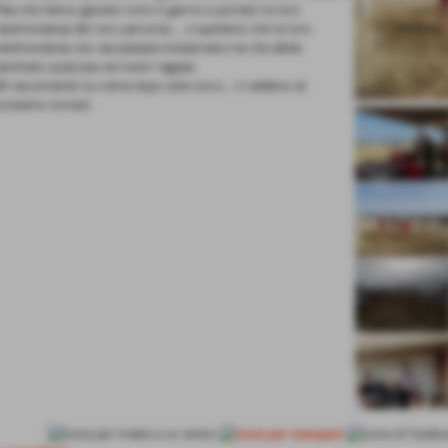
Pisa che hanno giocato tutto il giorno e portato la loro
testimonianza del loro percorso.... e speriamo che la loro
testimonianza non sia passata inosservata ma che abbia
seminato qualcosa nei nostri ragazzi.
Mi raccomando la crema dopo sole ora e... ci vediamo al
prossimo torneo!