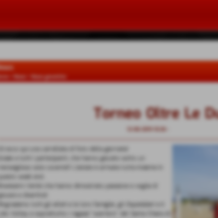
ews
ome
>
News
>
News generiche
Torneo Oltre Le D
12-06-2019 10:26
-
News generiche
Ed ecco qui una carrellata di foto della giornata!
Grazie a tutti i partecipanti, che hanno giocato sotto un
meraviglioso sole cocente!! L'estate è arrivata tutta insieme in
questo week end.
Bravissimi i bimbi che hanno dimostrato passione e voglia di
iocare e divertirsi!
ingraziamo tutti gli atleti e le loro famiglie, gli Ospedalieri e il
Lido Volley e soprattutto i ragazzi "warriors" del Santa Chiara di