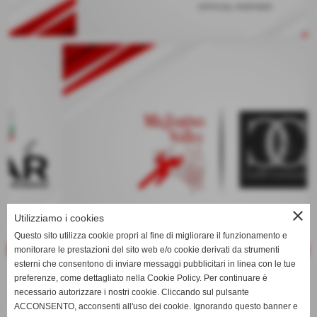
keyboard_arrow_left
keyboard_arrow_right
close
Utilizziamo i cookies
Questo sito utilizza cookie propri al fine di migliorare il funzionamento e
monitorare le prestazioni del sito web e/o cookie derivati da strumenti
esterni che consentono di inviare messaggi pubblicitari in linea con le tue
preferenze, come dettagliato nella Cookie Policy. Per continuare è
necessario autorizzare i nostri cookie. Cliccando sul pulsante
ACCONSENTO, acconsenti all'uso dei cookie. Ignorando questo banner e