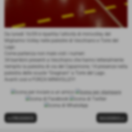
Da lunedì 16/09 è ripartita l'attività di minivolley del
Migliarino Volley nelle palestre di Vecchiano e Torre del
Lago.
Come partenza non male visti i numeri:
34 bambini presenti a Vecchiano che hanno letteralmente
riempito la palestra di via del Capannone; 14 presenze nella
palestra delle scuole "Gragnani" a Torre del Lago.
Avanti così e FORZA MINIVOLLEY!
<< PRECEDENTE
SUCCESSIVO >>