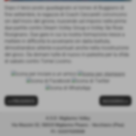
Dopo il terzo posto guadagnato al torneo di Buggiano di
fine settembre, le ragazze di Coach Ceccarelli convincono
sin dall'inizio del girone, riuscendo ad imporsi nelle prime
due partite contro Dream Volley Group e Volley Sei Rose
Rosignano. Due gare in cui la nostra formazione riesce a
mettere in difficoltà le avversarie sin dalla battuta,
dimostrandosi attente e puntuali anche nella ricostruzione
del gioco. Da domani tutte di nuovo in palestra per la sfida
di sabato contro Tomei Livorno.
<< PRECEDENTE
SUCCESSIVO >>
A.S.D. Migliarino Volley
Via Mazzini 32, 56019 Migliarino Pisano - Vecchiano (Pisa)
P.I. 01037020508