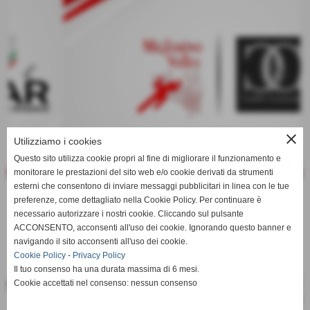
keyboard_arrow_left
keyboard_arrow_right
close
Utilizziamo i cookies
Questo sito utilizza cookie propri al fine di migliorare il funzionamento e
monitorare le prestazioni del sito web e/o cookie derivati da strumenti
esterni che consentono di inviare messaggi pubblicitari in linea con le tue
preferenze, come dettagliato nella Cookie Policy. Per continuare è
necessario autorizzare i nostri cookie. Cliccando sul pulsante
ACCONSENTO, acconsenti all'uso dei cookie. Ignorando questo banner e
navigando il sito acconsenti all'uso dei cookie.
Cookie Policy
-
Privacy Policy
Il tuo consenso ha una durata massima di 6 mesi.
keyboard_arrow_left
keyboard_arrow_right
Cookie accettati nel consenso: nessun consenso