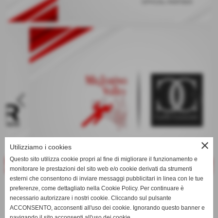
keyboard_arrow_left
keyboard_arrow_right
close
Utilizziamo i cookies
Questo sito utilizza cookie propri al fine di migliorare il funzionamento e
monitorare le prestazioni del sito web e/o cookie derivati da strumenti
esterni che consentono di inviare messaggi pubblicitari in linea con le tue
preferenze, come dettagliato nella Cookie Policy. Per continuare è
necessario autorizzare i nostri cookie. Cliccando sul pulsante
ACCONSENTO, acconsenti all'uso dei cookie. Ignorando questo banner e
navigando il sito acconsenti all'uso dei cookie.