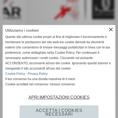
keyboard_arrow_left
keyboard_arrow_right
close
Utilizziamo i cookies
Questo sito utilizza cookie propri al fine di migliorare il funzionamento e
monitorare le prestazioni del sito web e/o cookie derivati da strumenti
esterni che consentono di inviare messaggi pubblicitari in linea con le tue
preferenze, come dettagliato nella Cookie Policy. Per continuare è
necessario autorizzare i nostri cookie. Cliccando sul pulsante
ACCONSENTO, acconsenti all'uso dei cookie. Ignorando questo banner e
navigando il sito acconsenti all'uso dei cookie.
Cookie Policy
-
Privacy Policy
Il tuo consenso ha una durata massima di 6 mesi.
keyboard_arrow_left
keyboard_arrow_right
Cookie accettati nel consenso: nessun consenso
APRI IMPOSTAZIONI COOKIES
ACCETTA I COOKIES
NECESSARI