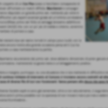
Al cospetto di un
Cus Pisa
sceso a Vecchiano consapevole di
dover affrontare un match difficile,
Maccheroni
e compagni
hanno disputato un grande primo set, mettendo più volte in
difficoltà i più esperti avversari grazie ad un’ottima correlazione
muro/difesa; primo set finito ai vantaggi (eravamo addirittura
avanti 24/22) che, con un po’ più di malizia e cinismo, avremmo
meritato di portare a casa.
Nei restanti due set siamo tornati in campo poco lucidi, con la
testa ancora rivolta alla grande occasione persa ed il Cus ha
portato a casa meritatamente la partita.
Ripartiamo sicuramente dal primo set, dove abbiamo dimostrato di poter giocare al
promozione, mantenendo la giusta testa e un’atteggiamento positivo.
Nota a margine, purtroppo, su una situazione che ci sta mettendo in difficoltà e s
di continue richieste di intervento al Comune ci troviamo ancora costretti ad all
causa di diverse file di luci non funzionanti. Senza pensare alle
docce che sono f
Diverse Società ospiti si sono già lamentate, oltre a noi naturalmente, ci auguria
sbloccarsi il prima possibile con la speranza di non trovarci mai e poi mai a vederci
scarsa illuminazione…