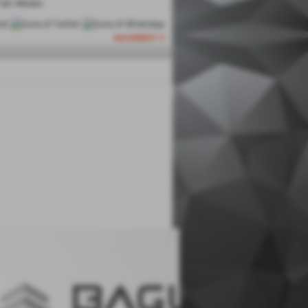
San Miniato.
successivo >>