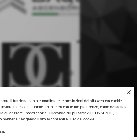
keyboard_arrow_right
keyboard_arrow_right
close
gliorare il funzionamento e monitorare le prestazioni del sito web e/o cookie
 inviare messaggi pubblicitari in linea con le tue preferenze, come dettagliato
rio autorizzare i nostri cookie. Cliccando sul pulsante ACCONSENTO,
o banner e navigando il sito acconsenti all'uso dei cookie.
keyboard_arrow_right
si.