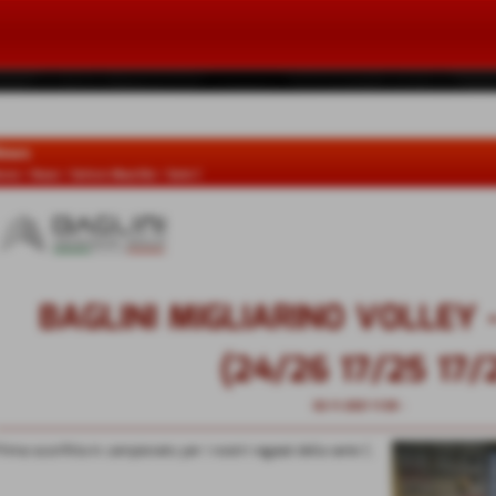
ews
ome
>
News
>
Settore Maschile
>
Serie C
BAGLINI MIGLIARINO VOLLEY 
(24/26 17/25 17/
02-11-2021 11:58
-
Serie C
Prima sconfitta in campionato per i nostri ragazzi della serie C.