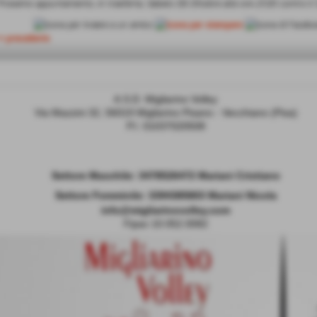
Prossimo appuntamento, in trasferta, Sabato 06 Ottobre alle ore 21.00 contro il 
<< precedente
A.S.D. Migliarino Volley
Via Mazzini 32, 56019 Migliarino Pisano - Vecchiano (Pisa)
P.I. 01037020508
Settore Maschile:
3478526472 Mariani Cristiano
Settore Femminile: 3394385803 Mariani Nicola
info@migliarinovolley.com
Fipav 10.052.0082