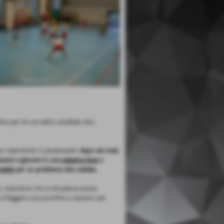
la pari di una delle candidate alla
ta rasentando il paradossale:
dopo sei mesi
enarsi e giocare in una
palestra buia
a
redde
per un problema alla caldaia.
mo vivamente che la situazione possa
 infliggere una sconfitta a tavolino per