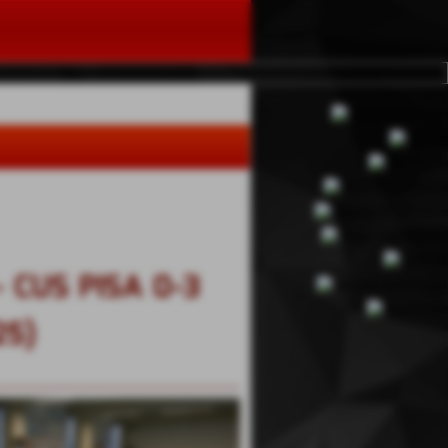
- CUS PISA 0-3
25)