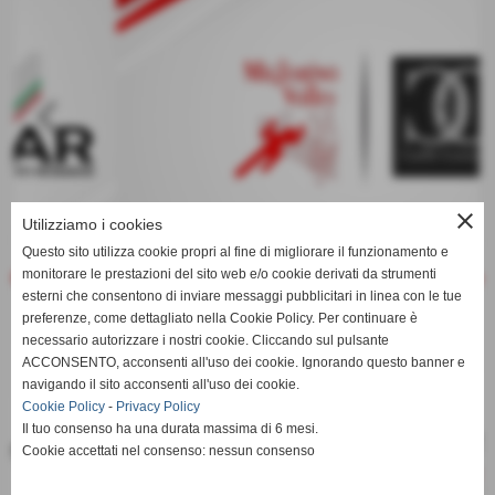
keyboard_arrow_left
keyboard_arrow_right
close
Utilizziamo i cookies
Questo sito utilizza cookie propri al fine di migliorare il funzionamento e
monitorare le prestazioni del sito web e/o cookie derivati da strumenti
esterni che consentono di inviare messaggi pubblicitari in linea con le tue
preferenze, come dettagliato nella Cookie Policy. Per continuare è
necessario autorizzare i nostri cookie. Cliccando sul pulsante
ACCONSENTO, acconsenti all'uso dei cookie. Ignorando questo banner e
navigando il sito acconsenti all'uso dei cookie.
Cookie Policy
-
Privacy Policy
Il tuo consenso ha una durata massima di 6 mesi.
keyboard_arrow_left
keyboard_arrow_right
Cookie accettati nel consenso: nessun consenso