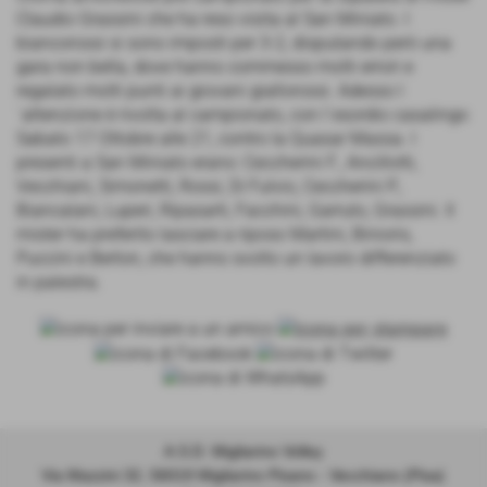
Claudio Grassini che ha reso visita al San Miniato. I
biancorossi si sono imposti per 3-2, disputando però una
gara non bella, dove hanno commesso molti errori e
regalato molti punti ai giovani giallorossi. Adesso l
´attenzione è rivolta al campionato, con l´esordio casalingo
Sabato 17 Ottobre alle 21, contro la Quasar Massa. I
presenti a San Miniato erano: Ceccherini F., Ancillotti,
Vecchiani, Simonetti, Rossi, Di Fulvio, Ceccherini P.,
Biancalani, Luperi, Ripasarti, Facchini, Garruto, Grassini. Il
mister ha preferito lasciare a riposo Martini, Binioris,
Puccini e Berton, che hanno svolto un lavoro differenziato
in palestra.
A.S.D. Migliarino Volley
Via Mazzini 32, 56019 Migliarino Pisano - Vecchiano (Pisa)