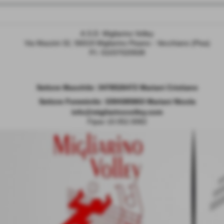
A.S.D. Migliarino Volley
Via Mazzini 32, 56019 Migliarino Pisano - Vecchiano (Pisa)
P.I. 01037020508
Settore Maschile:
3478526472 Mariani Cristiano
Settore Femminile: 3394385803 Mariani Nicola
info@migliarinovolley.com
Fipav 10.052.0082