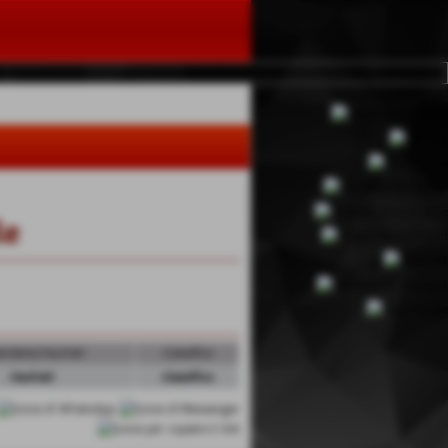
le
endario/risultati
classifica
risultati
classifica