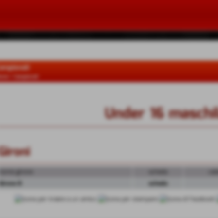
ampionati
ome
>
Campionati
Under 16 maschi
Gironi
nome girone
scheda
cal
Girone B
scheda