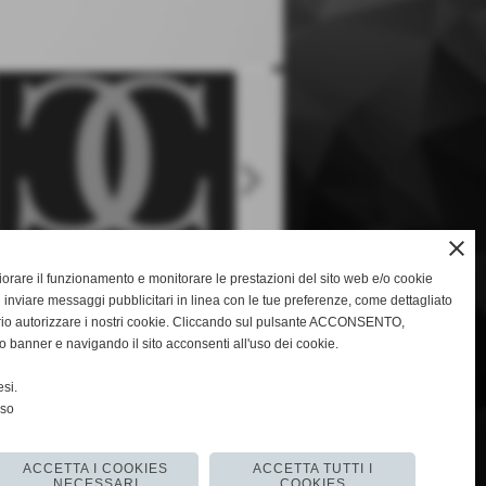
keyboard_arrow_right
close
gliorare il funzionamento e monitorare le prestazioni del sito web e/o cookie
 inviare messaggi pubblicitari in linea con le tue preferenze, come dettagliato
rio autorizzare i nostri cookie. Cliccando sul pulsante ACCONSENTO,
o banner e navigando il sito acconsenti all'uso dei cookie.
keyboard_arrow_right
si.
nso
ACCETTA I COOKIES
ACCETTA TUTTI I
NECESSARI
COOKIES