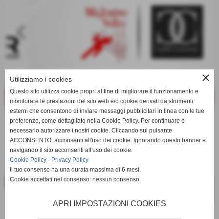
keyboard_arrow_left
keyboard_arrow_right
close
Utilizziamo i cookies
Questo sito utilizza cookie propri al fine di migliorare il funzionamento e
monitorare le prestazioni del sito web e/o cookie derivati da strumenti
esterni che consentono di inviare messaggi pubblicitari in linea con le tue
preferenze, come dettagliato nella Cookie Policy. Per continuare è
necessario autorizzare i nostri cookie. Cliccando sul pulsante
ACCONSENTO, acconsenti all'uso dei cookie. Ignorando questo banner e
navigando il sito acconsenti all'uso dei cookie.
Cookie Policy
-
Privacy Policy
Il tuo consenso ha una durata massima di 6 mesi.
keyboard_arrow_left
keyboard_arrow_right
Cookie accettati nel consenso: nessun consenso
APRI IMPOSTAZIONI COOKIES