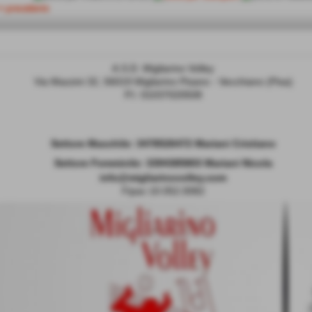
<< precedente
A.S.D. Migliarino Volley
Via Mazzini 32, 56019 Migliarino Pisano - Vecchiano (Pisa)
P.I. 01037020508
Settore Maschile:
3478526472 Mariani Cristiano
Settore Femminile: 3394385803 Mariani Nicola
info@migliarinovolley.com
Fipav 10.052.0082