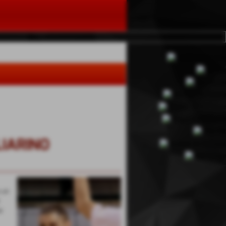
LIARINO
o un
o