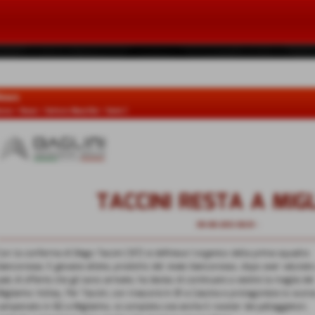
ews
ome
>
News
>
Settore Maschile
>
Serie C
TACCINI RESTA A MIG
09-08-2012 00:01
-
Serie C
Con la conferma di Diego Taccini (´87) si definisce l´organico della prima squadra
biancorossa. Il giovane atleta, prodotto del vivaio biancorosso, dopo aver valutat
paio di offerte che gli sono arrivate, ha deciso di continuare a vestire la maglia del
Migliarino Volley. Per Taccini, con trascorsi in B1 a Cascina e protagonista lo scors
campionato in B2 a Migliarino, si completa cosi anche il rooster dei palleggiatori,