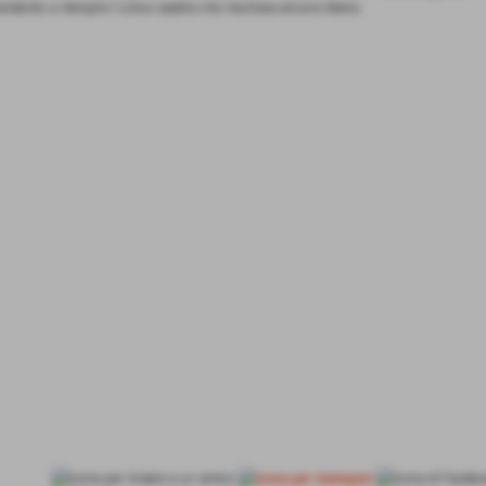
andando a riempire l´unica casella che risultava ancora libera.