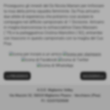
Proseguono gli innesti del Ds Nicola Mariani per rinforzare
la rosa della prima squadra femminile. Da Pisa arrivano
due atlete di esperienza che potranno cosi aiutare le
compagne nel difficile campionato di 1´Divisione. Arrivano
in maglia biancorossa la schiacciatrice Clara Massaro
(´79) e la palleggiatrice Cristina Mariottini (´82), entrambe
con trascorsi in questo campionato con la maglia del Cus
Pisa.
<< PRECEDENTE
SUCCESSIVO >>
A.S.D. Migliarino Volley
Via Mazzini 32, 56019 Migliarino Pisano - Vecchiano (Pisa)
P.I. 01037020508