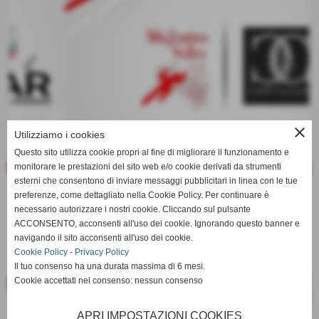
keyboard_arrow_left
keyboard_arrow_right
close
Utilizziamo i cookies
Questo sito utilizza cookie propri al fine di migliorare il funzionamento e
monitorare le prestazioni del sito web e/o cookie derivati da strumenti
esterni che consentono di inviare messaggi pubblicitari in linea con le tue
preferenze, come dettagliato nella Cookie Policy. Per continuare è
necessario autorizzare i nostri cookie. Cliccando sul pulsante
ACCONSENTO, acconsenti all'uso dei cookie. Ignorando questo banner e
navigando il sito acconsenti all'uso dei cookie.
Cookie Policy
-
Privacy Policy
Il tuo consenso ha una durata massima di 6 mesi.
keyboard_arrow_left
keyboard_arrow_right
Cookie accettati nel consenso: nessun consenso
APRI IMPOSTAZIONI COOKIES