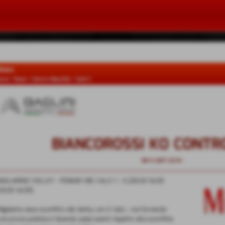
ews
ome
>
News
>
Settore Maschile
>
Serie C
BIANCOROSSI KO CONTRO
08-11-2017 22:19
-
Serie C
MIGLIARINO VOLLEY - PEIMAR VBC CALCI 1 - 3 (25/23 14/25
23/25 14/25)
Migliarino esce sconfitto dal derby con il Calci , ma fornendo
una prova positiva e facendo passi avanti rispetto alla sconfitta