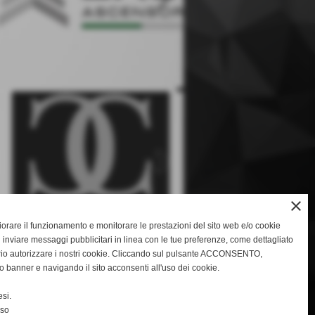
keyboard_arrow_right
close
gliorare il funzionamento e monitorare le prestazioni del sito web e/o cookie
 inviare messaggi pubblicitari in linea con le tue preferenze, come dettagliato
rio autorizzare i nostri cookie. Cliccando sul pulsante ACCONSENTO,
o banner e navigando il sito acconsenti all'uso dei cookie.
keyboard_arrow_right
si.
nso