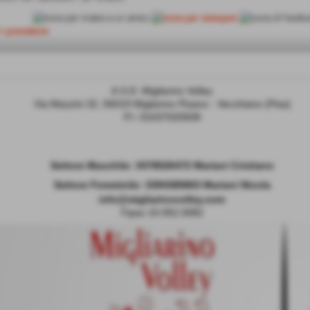
<< precedente
A.S.D. Migliarino Volley
Via Mazzini 32, 56019 Migliarino Pisano - Vecchiano (Pisa)
P.I. 01037020508
Settore Maschile:
3478526472 Mariani Cristiano
Settore Femminile: 3394385803 Mariani Nicola
info@migliarinovolley.com
Fipav 10.052.0082