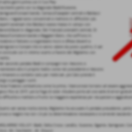
di sette giorni prima con il Cus Pisa.
Ceccherini parte con la diagonale Basili/Scavone,
Gemignani/Consani bande, Cartacci/Casapieri centrali e Baldacci
libero, i ragazzi sono concentrati e mettono in difficoltà i più
esperti avversari che Baldacci aveva messo in campo con
Baronti/Giusti in diagonale, Del Francia/Lorenzetti centrali, Di
Nasso/Contatore bande e Baggiani libero, che soffrono in
ricezione e faticano a organizzare muro e difesa davanti a
Gemignani e Consani che si vanno valere da posto quattro, il set
si conclude con il minimo scarto a favore del Migliarino con
merito.
Nel secondo parziale Basili e compagni non riescono a
mantenere alto il proprio livello come nel precedente e riescono
a rimanere a contatto solo per metà set, poi Calci prende il
largo e pareggia i conti.
Terza frazione combattuta come la prima, i biancorossi tornano ad essere aggressi
gioco fino al 21/17, poi la foga di voler chiudere porta ad una serie di errori gratu
la difficoltà e mettere a frutto la maggiore esperienza per recuperare e aggiudicars
Quarto set senza molta storia, Migliarino ha accusato il parziale precedente, parte 
prova a reagire ma non c´è più la determinazione necessaria e si arrende lasciando l´
MIGLIARINO VOLLEY: Basili, Della Croce, Lanzillo, Scavone, Gigante, Gemignani, Consan
icco. All. Ceccherini , dir. Orsucci