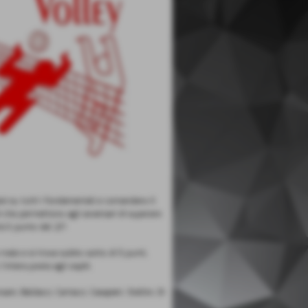
vi su tutti i fondamentali e comandano il
iti che permettono agli avversari di superare
i il punto del 2/1
male e si trova subito sotto di 5 punti,
intera posta agli ospiti.
i, Baldacci, Cartacci, Casapieri, Stellini, Di