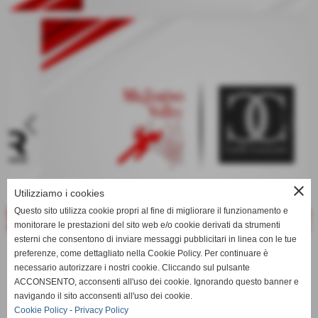
keyboard_arrow_left
keyboard_arrow_right
close
Utilizziamo i cookies
Questo sito utilizza cookie propri al fine di migliorare il funzionamento e
monitorare le prestazioni del sito web e/o cookie derivati da strumenti
esterni che consentono di inviare messaggi pubblicitari in linea con le tue
preferenze, come dettagliato nella Cookie Policy. Per continuare è
necessario autorizzare i nostri cookie. Cliccando sul pulsante
ACCONSENTO, acconsenti all'uso dei cookie. Ignorando questo banner e
navigando il sito acconsenti all'uso dei cookie.
Cookie Policy
-
Privacy Policy