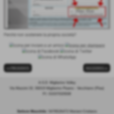
Perchè non sostenere la propria società?
<< PRECEDENTE
SUCCESSIVO >>
A.S.D. Migliarino Volley
Via Mazzini 32, 56019 Migliarino Pisano - Vecchiano (Pisa)
P.I. 01037020508
Settore Maschile:
3478526472 Mariani Cristiano