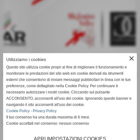
keyboard_arrow_left
keyboard_arrow_right
close
Utilizziamo i cookies
Questo sito utilizza cookie propri al fine di migliorare il funzionamento e
monitorare le prestazioni del sito web e/o cookie derivati da strumenti
esterni che consentono di inviare messaggi pubblicitari in linea con le tue
preferenze, come dettagliato nella Cookie Policy. Per continuare è
necessario autorizzare i nostri cookie. Cliccando sul pulsante
ACCONSENTO, acconsenti all'uso dei cookie. Ignorando questo banner e
navigando il sito acconsenti all'uso dei cookie.
Cookie Policy
-
Privacy Policy
Il tuo consenso ha una durata massima di 6 mesi.
keyboard_arrow_left
keyboard_arrow_right
Cookie accettati nel consenso: nessun consenso
APRI IMPOSTAZIONI COOKIES